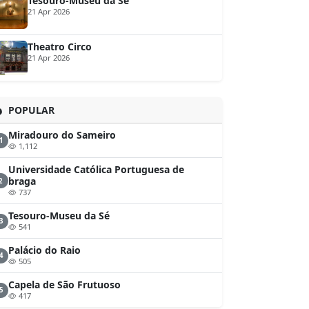
Tesouro-Museu da Sé
21 Apr 2026
Theatro Circo
21 Apr 2026
POPULAR
Miradouro do Sameiro
1
1,112
Universidade Católica Portuguesa de
braga
2
737
Tesouro-Museu da Sé
3
541
Palácio do Raio
4
505
Capela de São Frutuoso
5
417